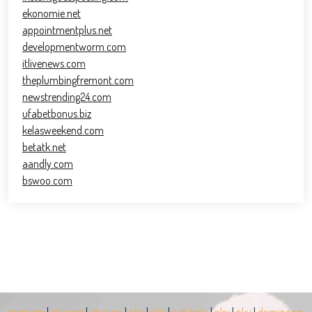
ekonomie.net
appointmentplus.net
developmentworm.com
itlivenews.com
theplumbingfremont.com
newstrending24.com
ufabetbonus.biz
kelasweekend.com
betatk.net
aandly.com
bswoo.com