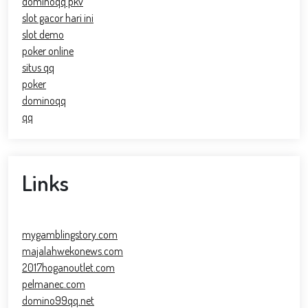
dominoqq pkv
slot gacor hari ini
slot demo
poker online
situs qq
poker
dominoqq
qq
Links
mygamblingstory.com
majalahwekonews.com
2017hoganoutlet.com
pelmanec.com
domino99qq.net