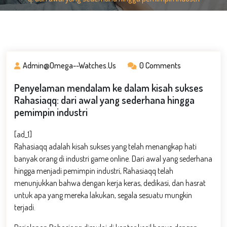
Admin@omega--watches.us
0 Comments
Penyelaman mendalam ke dalam kisah sukses
Rahasiaqq: dari awal yang sederhana hingga
pemimpin industri
[ad_1]
Rahasiaqq adalah kisah sukses yang telah menangkap hati
banyak orang di industri game online. Dari awal yang sederhana
hingga menjadi pemimpin industri, Rahasiaqq telah
menunjukkan bahwa dengan kerja keras, dedikasi, dan hasrat
untuk apa yang mereka lakukan, segala sesuatu mungkin
terjadi.