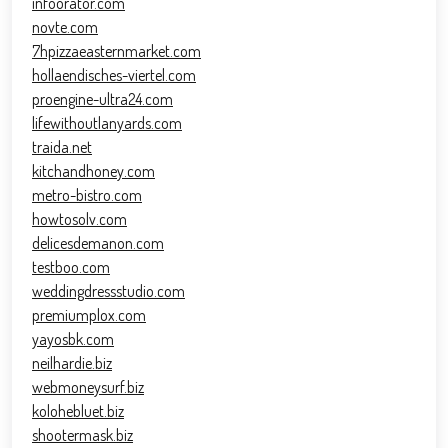
infoorator.com
novte.com
7hpizzaeasternmarket.com
hollaendisches-viertel.com
proengine-ultra24.com
lifewithoutlanyards.com
traida.net
kitchandhoney.com
metro-bistro.com
howtosolv.com
delicesdemanon.com
testboo.com
weddingdressstudio.com
premiumplox.com
yayosbk.com
neilhardie.biz
webmoneysurf.biz
kolohebluet.biz
shootermask.biz