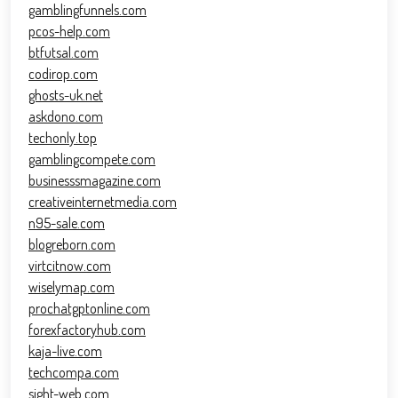
gamblingfunnels.com
pcos-help.com
btfutsal.com
codirop.com
ghosts-uk.net
askdono.com
techonly.top
gamblingcompete.com
businesssmagazine.com
creativeinternetmedia.com
n95-sale.com
blogreborn.com
virtcitnow.com
wiselymap.com
prochatgptonline.com
forexfactoryhub.com
kaja-live.com
techcompa.com
sight-web.com