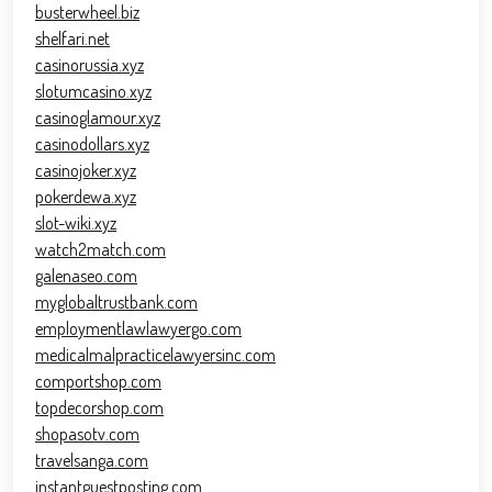
busterwheel.biz
shelfari.net
casinorussia.xyz
slotumcasino.xyz
casinoglamour.xyz
casinodollars.xyz
casinojoker.xyz
pokerdewa.xyz
slot-wiki.xyz
watch2match.com
galenaseo.com
myglobaltrustbank.com
employmentlawlawyergo.com
medicalmalpracticelawyersinc.com
comportshop.com
topdecorshop.com
shopasotv.com
travelsanga.com
instantguestposting.com