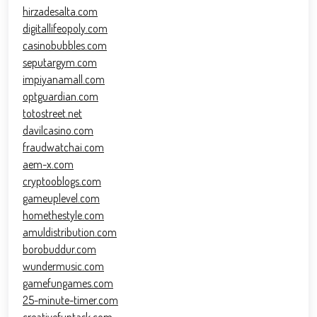
hirzadesalta.com
digitallifeopoly.com
casinobubbles.com
seputargym.com
impiyanamall.com
optguardian.com
totostreet.net
davilcasino.com
fraudwatchai.com
aem-x.com
cryptooblogs.com
gameuplevel.com
homethestyle.com
amuldistribution.com
borobuddur.com
wundermusic.com
gamefungames.com
25-minute-timer.com