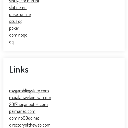
slot gacor hari ini
slot demo
poker online
situs qq
poker
dominoqq
qq
Links
mygamblingstory.com
majalahwekonews.com
2017hoganoutlet.com
pelmanec.com
domino99qq.net
directoryoftheweb.com