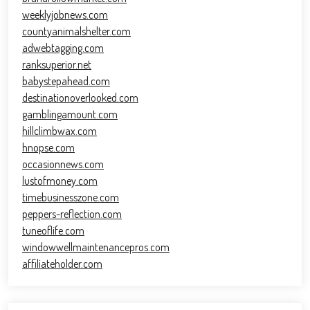
weeklyjobnews.com
countyanimalshelter.com
adwebtagging.com
ranksuperior.net
babystepahead.com
destinationoverlooked.com
gamblingamount.com
hillclimbwax.com
hnopse.com
occasionnews.com
lustofmoney.com
timebusinesszone.com
peppers-reflection.com
tuneoflife.com
windowwellmaintenancepros.com
affiliateholder.com