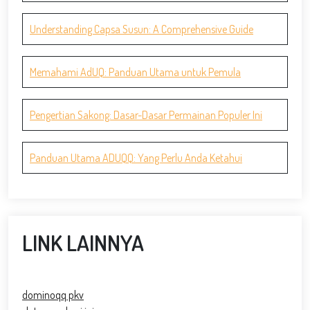
Understanding Capsa Susun: A Comprehensive Guide
Memahami AdUQ: Panduan Utama untuk Pemula
Pengertian Sakong: Dasar-Dasar Permainan Populer Ini
Panduan Utama ADUQQ: Yang Perlu Anda Ketahui
LINK LAINNYA
dominoqq pkv