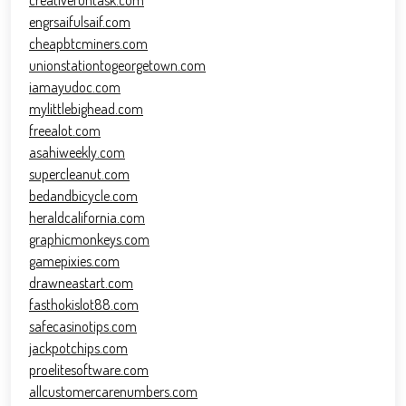
creativefuntask.com
engrsaifulsaif.com
cheapbtcminers.com
unionstationtogeorgetown.com
iamayudoc.com
mylittlebighead.com
freealot.com
asahiweekly.com
supercleanut.com
bedandbicycle.com
heraldcalifornia.com
graphicmonkeys.com
gamepixies.com
drawneastart.com
fasthokislot88.com
safecasinotips.com
jackpotchips.com
proelitesoftware.com
allcustomercarenumbers.com