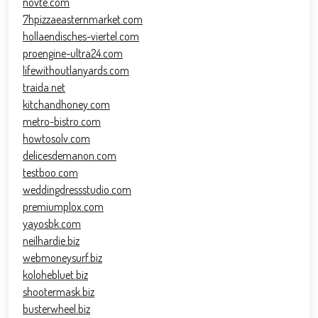
novte.com
7hpizzaeasternmarket.com
hollaendisches-viertel.com
proengine-ultra24.com
lifewithoutlanyards.com
traida.net
kitchandhoney.com
metro-bistro.com
howtosolv.com
delicesdemanon.com
testboo.com
weddingdressstudio.com
premiumplox.com
yayosbk.com
neilhardie.biz
webmoneysurf.biz
kolohebluet.biz
shootermask.biz
busterwheel.biz