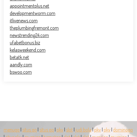
appointmentplus.net
developmentworm.com
itlivenews.com
theplumbingfremont.com
newstrending24.com
ufabetbonus.biz
kelasweekend.com
betatk.net
aandly.com
bswoo.com
menuqq
|
situs qq
|
situs qq
|
pkv
|
slot
|
judi bola
|
pkv
|
pkv
|
dominoqq