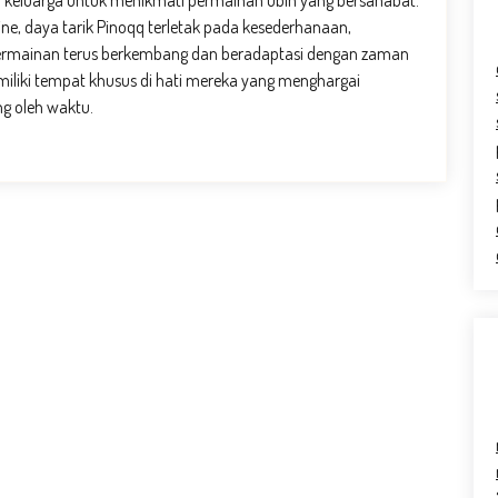
 keluarga untuk menikmati permainan ubin yang bersahabat.
ne, daya tarik Pinoqq terletak pada kesederhanaan,
g permainan terus berkembang dan beradaptasi dengan zaman
miliki tempat khusus di hati mereka yang menghargai
g oleh waktu.