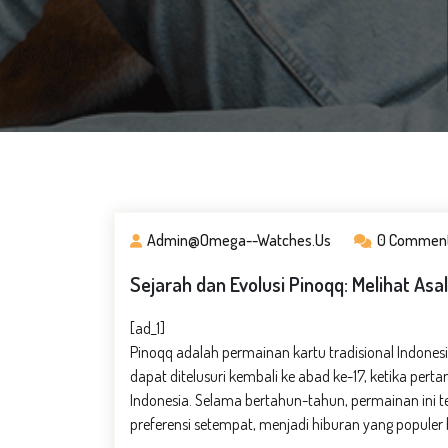
Admin@omega--watches.us
0 Commen
Sejarah dan Evolusi Pinoqq: Melihat A
[ad_1]
Pinoqq adalah permainan kartu tradisional Indones
dapat ditelusuri kembali ke abad ke-17, ketika per
Indonesia. Selama bertahun-tahun, permainan ini te
preferensi setempat, menjadi hiburan yang populer b