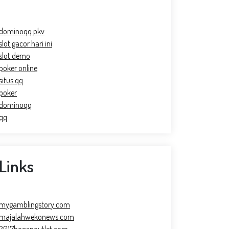
dominoqq pkv
slot gacor hari ini
slot demo
poker online
situs qq
poker
dominoqq
qq
Links
mygamblingstory.com
majalahwekonews.com