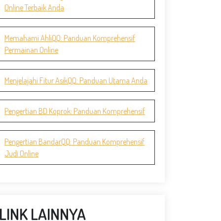
Online Terbaik Anda
Memahami AhliQQ: Panduan Komprehensif
Permainan Online
Menjelajahi Fitur AsikQQ: Panduan Utama Anda
Pengertian BD Koprok: Panduan Komprehensif
Pengertian BandarQQ: Panduan Komprehensif
Judi Online
LINK LAINNYA