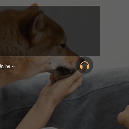
Online